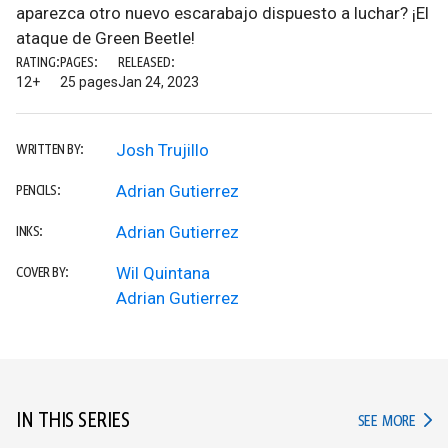
aparezca otro nuevo escarabajo dispuesto a luchar? ¡El
ataque de Green Beetle!
RATING:
PAGES:
RELEASED:
12+
25 pages
Jan 24, 2023
Josh Trujillo
WRITTEN BY:
Adrian Gutierrez
PENCILS:
Adrian Gutierrez
INKS:
Wil Quintana
COVER BY:
Adrian Gutierrez
IN THIS SERIES
IN TH
SEE MORE